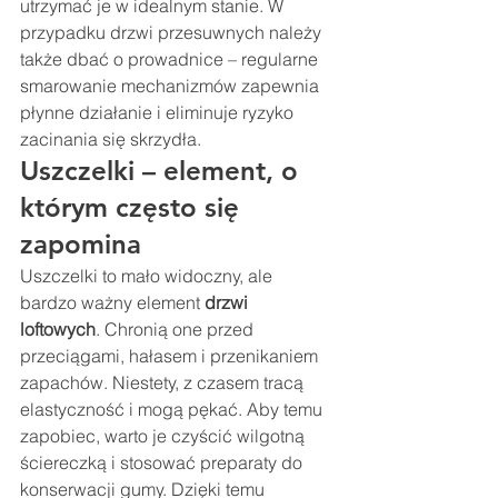
utrzymać je w idealnym stanie. W 
przypadku drzwi przesuwnych należy 
także dbać o prowadnice – regularne 
smarowanie mechanizmów zapewnia 
płynne działanie i eliminuje ryzyko 
zacinania się skrzydła.
Uszczelki – element, o 
którym często się 
zapomina
Uszczelki to mało widoczny, ale 
bardzo ważny element 
drzwi 
loftowych
. Chronią one przed 
przeciągami, hałasem i przenikaniem 
zapachów. Niestety, z czasem tracą 
elastyczność i mogą pękać. Aby temu 
zapobiec, warto je czyścić wilgotną 
ściereczką i stosować preparaty do 
konserwacji gumy. Dzięki temu 