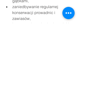
gąbkami,
zaniedbywanie regularnej 
konserwacji prowadnic i 
zawiasów,
ignorowanie uszkodzeń powłoki 
lakierniczej,
brak troski o uszczelki.
Świadome unikanie tych błędów 
pozwala zachować drzwi w świetnym 
stanie i cieszyć się ich 
funkcjonalnością przez wiele lat.
Podsumowanie – proste 
nawyki na 
długowieczność drzwi
Codzienna pielęgnacja 
drzwi 
loftowych
 nie jest trudna, ale wymaga 
regularności i stosowania właściwych 
metod. Najważniejsze to 