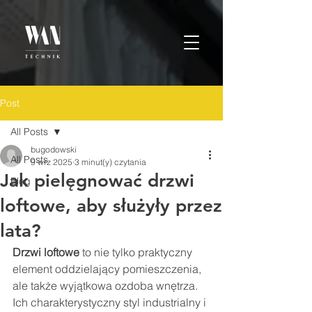
Post
All Posts
bugodowski
All Posts
9 wrz 2025
3 minut(y) czytania
Jak pielęgnować drzwi
Blog
loftowe, aby służyły przez
lata?
Drzwi loftowe
 to nie tylko praktyczny 
element oddzielający pomieszczenia, 
ale także wyjątkowa ozdoba wnętrza. 
Ich charakterystyczny styl industrialny i 