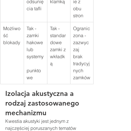
odsunię
klamką
ie z 
cia tafli
obu 
stron
Możliwo
Tak - 
Tak - 
Ogranic
ść 
zamki 
standar
zona - 
blokady
hakowe 
dowe 
zazwyc
lub 
zamki z 
zaj 
systemy
wkładk
brak 
ą
tradycyj
punkto
nych 
we
zamków
Izolacja akustyczna a 
rodzaj zastosowanego 
mechanizmu
Kwestia akustyki jest jednym z 
najczęściej poruszanych tematów 