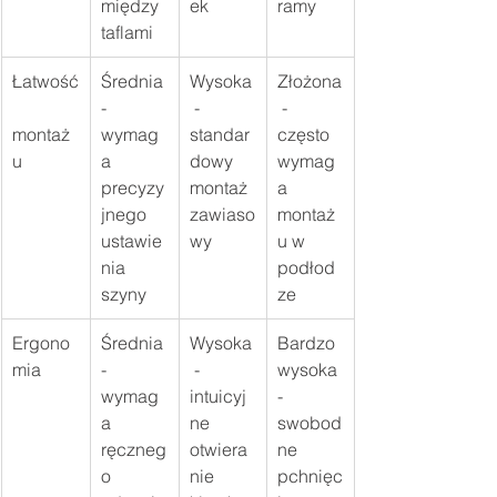
między 
ek
ramy
taflami
Łatwość
Średnia 
Wysoka
Złożona
- 
 - 
 - 
montaż
wymag
standar
często 
u
a 
dowy 
wymag
precyzy
montaż 
a 
jnego 
zawiaso
montaż
ustawie
wy
u w 
nia 
podłod
szyny
ze
Ergono
Średnia 
Wysoka
Bardzo 
mia
- 
 - 
wysoka 
wymag
intuicyj
- 
a 
ne 
swobod
ręczneg
otwiera
ne 
o 
nie 
pchnięc