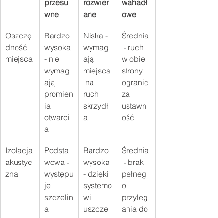
przesu
rozwier
wahadł
wne
ane
owe
Oszczę
Bardzo 
Niska - 
Średnia
dność 
wysoka 
wymag
 - ruch 
miejsca
- nie 
ają 
w obie 
wymag
miejsca
strony 
ają 
 na 
ogranic
promien
ruch 
za 
ia 
skrzydł
ustawn
otwarci
a
ość
a
Izolacja 
Podsta
Bardzo 
Średnia
akustyc
wowa - 
wysoka 
 - brak 
zna
występu
- dzięki 
pełneg
je 
systemo
o 
szczelin
wi 
przyleg
a 
uszczel
ania do 