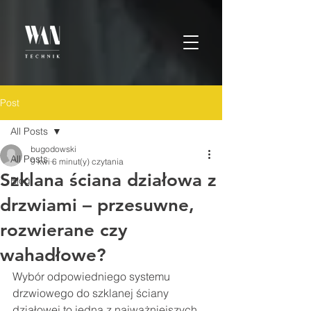
Post
All Posts
bugodowski
All Posts
9 kwi
6 minut(y) czytania
Szklana ściana działowa z
Blog
drzwiami – przesuwne,
rozwierane czy
wahadłowe?
Wybór odpowiedniego systemu 
drzwiowego do szklanej ściany 
działowej to jedna z najważniejszych 