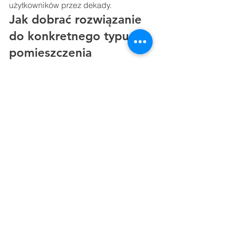
użytkowników przez dekady.
Jak dobrać rozwiązanie 
do konkretnego typu 
pomieszczenia
Dobór drzwi do szklanej ściany 
powinien być podyktowany przede 
wszystkim funkcją pomieszczenia oraz 
dostępnym miejscem. W domowych 
warunkach, np. przy oddzielaniu 
salonu od domowego biura, 
najczęściej wygrywają drzwi 
przesuwne ze względu na ich 
dyskrecję i nowoczesny wygląd. 
Pozwalają one na szybkie otwarcie 
przestrzeni i połączenie obu stref w 
jedną całość, co optycznie powiększa 
mieszkanie. Jeśli jednak zależy nam 
na oddzieleniu kuchni od reszty domu, 