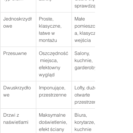
sprawdzą?
Jednoskrzydł
Proste, 
Małe 
owe
klasyczne, 
pomieszczeni
łatwe w 
a, klasyczne 
montażu
wejścia
Przesuwne
Oszczędność
Salony, 
 miejsca, 
kuchnie, 
efektowny 
garderoby
wygląd
Dwuskrzydło
Imponujące, 
Lofty, duże 
we
przestrzenne
otwarte 
przestrzenie
Drzwi z 
Maksymalne 
Biura, 
naświetlami
doświetlenie, 
korytarze, 
efekt ściany 
kuchnie