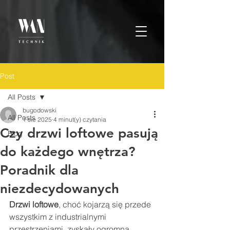
Post
All Posts
bugodowski
All Posts
1 sie 2025
4 minut(y) czytania
Czy drzwi loftowe pasują
Blog
do każdego wnętrza?
Poradnik dla
niezdecydowanych
Drzwi loftowe
, choć kojarzą się przede 
wszystkim z industrialnymi 
przestrzeniami, zyskały ogromną 