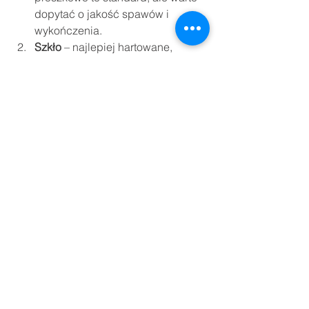
dopytać o jakość spawów i 
wykończenia.
Szkło
 – najlepiej hartowane, 
bezpieczne, dostępne także jako 
mleczne, barwione, satynowe.
Wymiary
 – drzwi loftowe są często 
robione na wymiar, co pozwala 
idealnie dopasować je do wnętrza.
Montaż
 – wymaga precyzji, 
odpowiednich narzędzi i 
doświadczenia. Warto zatrudnić 
profesjonalistów.
Estetyka
 – liczba i rozmieszczenie 
szprosów, kształt ram, kolor – 
wszystko można dostosować.
Izolacja akustyczna
 – drzwi 
szklane są słabsze pod tym 
względem niż pełne, drewniane.