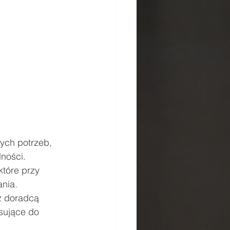
ych potrzeb, 
ności. 
które przy 
nia.
z doradcą 
sujące do 