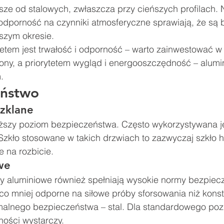
ze od stalowych, zwłaszcza przy cieńszych profilach. N
 odporność na czynniki atmosferyczne sprawiają, że są 
szym okresie.
ytetem jest trwałość i odporność – warto zainwestować w s
zony, a priorytetem wygląd i energooszczędność – alumi
.
eństwo
szklane
ższy poziom bezpieczeństwa. Często wykorzystywana je
zkło stosowane w takich drzwiach to zazwyczaj szkło h
 na rozbicie.
we
aluminiowe również spełniają wysokie normy bezpiecz
co mniej odporne na siłowe próby sforsowania niż konst
alnego bezpieczeństwa – stal. Dla standardowego poz
ności wystarczy.