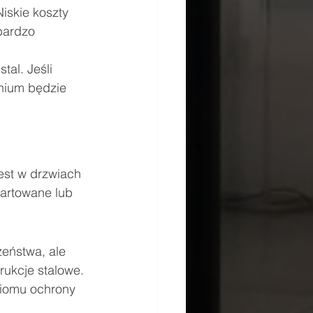
iskie koszty 
bardzo 
tal. Jeśli 
nium będzie 
st w drzwiach 
artowane lub 
eństwa, ale 
rukcje stalowe.
iomu ochrony 