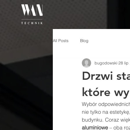
All Posts
Blog
bugodowski
28 lip
Drzwi st
które wy
Wybór odpowiednich 
nie tylko na estetyk
budynku. Coraz więk
aluminiowe
 – oba ro