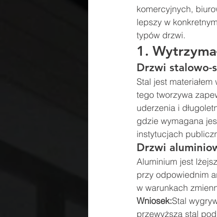
komercyjnych, biuro
lepszy w konkretny
typów drzwi.
1. Wytrzymał
Drzwi stalowo-
Stal jest materiałe
tego tworzywa zape
uderzenia i długolet
gdzie wymagana jest
instytucjach publicz
Drzwi aluminio
Aluminium jest lżejs
przy odpowiednim an
w warunkach zmienny
Wniosek:
Stal wygry
przewyższa stal pod