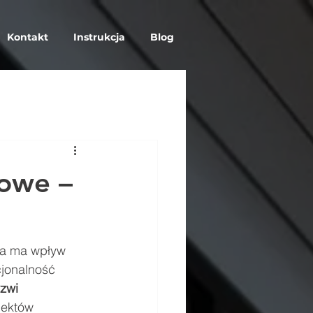
Kontakt
Instrukcja
Blog
iowe –
ra ma wpływ 
cjonalność 
zwi 
iektów 