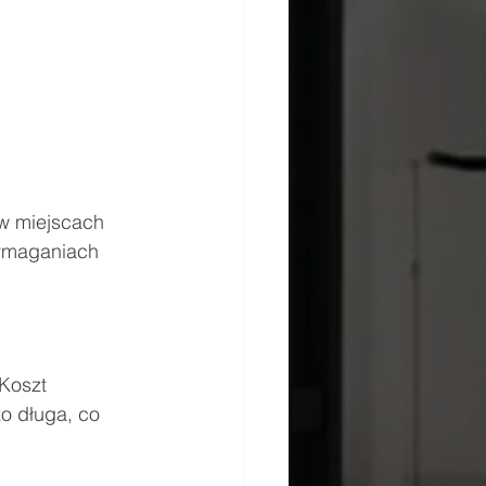
w miejscach 
wymaganiach 
Koszt 
o długa, co 