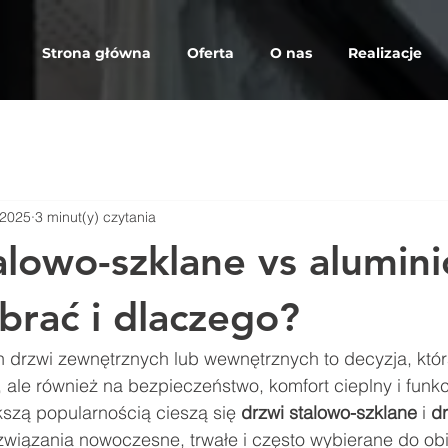
Strona główna
Oferta
O nas
Realizacje
 2025
3 minut(y) czytania
alowo-szklane vs alumin
brać i dlaczego?
drzwi zewnętrznych lub wewnętrznych to decyzja, któ
ę, ale również na bezpieczeństwo, komfort cieplny i funk
szą popularnością cieszą się 
drzwi stalowo-szklane
 i 
dr
związania nowoczesne, trwałe i często wybierane do ob