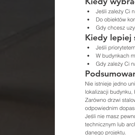
Kiedy wybra
Jeśli zależy Ci
Do obiektów ko
Gdy chcesz uzys
Kiedy lepiej
Jeśli priorytete
W budynkach mi
Gdy zależy Ci n
Podsumowan
Nie istnieje jedno u
lokalizacji budynku
Zarówno drzwi stalow
odpowiednim dopaso
Jeśli nie masz pewno
technicznym lub arc
danego projektu.