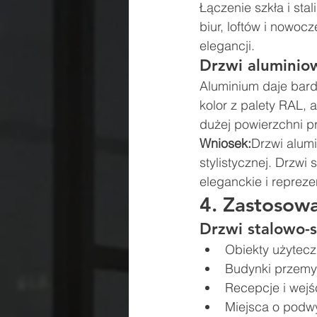
Łączenie szkła i stal
biur, loftów i nowoc
elegancji.
Drzwi aluminio
Aluminium daje bard
kolor z palety RAL, 
dużej powierzchni p
Wniosek:
Drzwi alumi
stylistycznej. Drzwi
eleganckie i repreze
4. Zastosowa
Drzwi stalowo-
Obiekty użytecz
Budynki przemy
Recepcje i wej
Miejsca o podw