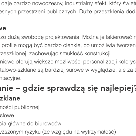
i daje bardzo nowoczesny, industrialny efekt, który świe
zesnych przestrzeni publicznych. Duże przeszklenia doda
we
zo dużą swobodę projektowania. Można je lakierować 
a profile mogą być bardzo cienkie, co umożliwia tworzen
rzeszklonej, zachowując smukłość konstrukcji.
niowe oferują większe możliwości personalizacji koloryst
 stalowo-szklane są bardziej surowe w wyglądzie, ale za 
ntacyjne.
nie – gdzie sprawdzą się najlepiej
szklane
ności publicznej
słowe
ścia główne do biurowców
yższonym ryzyku (ze względu na wytrzymałość)