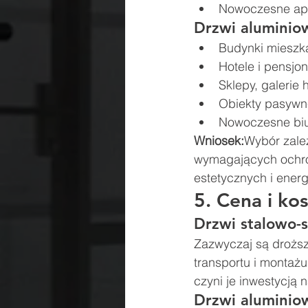
Nowoczesne ap
Drzwi aluminio
Budynki mieszk
Hotele i pensjon
Sklepy, galerie
Obiekty pasywn
Nowoczesne biur
Wniosek:
Wybór zależ
wymagających ochron
estetycznych i ener
5. Cena i kos
Drzwi stalowo-
Zazwyczaj są droższe
transportu i montażu
czyni je inwestycją n
Drzwi aluminio