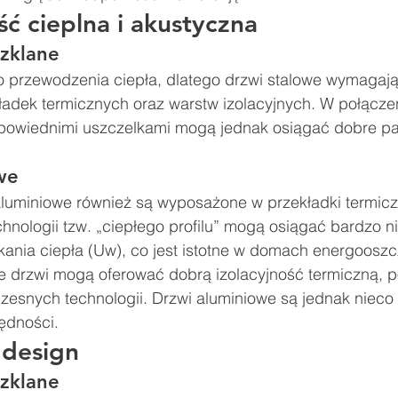
ść cieplna i akustyczna
szklane
o przewodzenia ciepła, dlatego drzwi stalowe wymagaj
adek termicznych oraz warstw izolacyjnych. W połącze
dpowiednimi uszczelkami mogą jednak osiągać dobre pa
we
uminiowe również są wyposażone w przekładki termicz
echnologii tzw. „ciepłego profilu” mogą osiągać bardzo ni
kania ciepła (Uw), co jest istotne w domach energoosz
e drzwi mogą oferować dobrą izolacyjność termiczną, 
esnych technologii. Drzwi aluminiowe są jednak nieco 
ędności.
 design
szklane