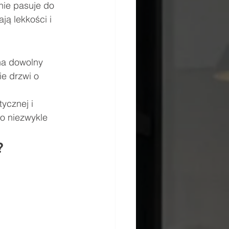
tnie pasuje do 
ją lekkości i 
na dowolny 
ie drzwi o 
ycznej i 
to niezwykle 
?