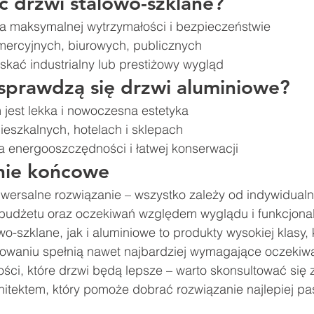
ć drzwi stalowo-szklane?
 na maksymalnej wytrzymałości i bezpieczeństwie
mercyjnych, biurowych, publicznych
kać industrialny lub prestiżowy wygląd
 sprawdzą się drzwi aluminiowe?
m jest lekka i nowoczesna estetyka
eszkalnych, hotelach i sklepach
a energooszczędności i łatwej konserwacji
ie końcowe
niwersalne rozwiązanie – wszystko zależy od indywidualn
, budżetu oraz oczekiwań względem wyglądu i funkcjonal
o-szklane, jak i aluminiowe to produkty wysokiej klasy, 
waniu spełnią nawet najbardziej wymagające oczekiwa
ści, które drzwi będą lepsze – warto skonsultować się 
hitektem, który pomoże dobrać rozwiązanie najlepiej pa