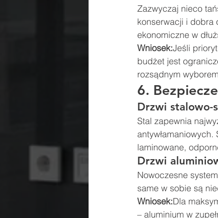
Zazwyczaj nieco tańs
konserwacji i dobra
ekonomiczne w dłuż
Wniosek:
Jeśli prior
budżet jest ogranic
rozsądnym wyborem
6. Bezpiecz
Drzwi stalowo-
Stal zapewnia najwy
antywłamaniowych. S
laminowane, odporne
Drzwi aluminio
Nowoczesne systemy 
same w sobie są nie
Wniosek:
Dla maksym
– aluminium w zupeł