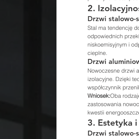
2. Izolacyjno
Drzwi stalowo-
Stal ma tendencję d
odpowiednich przekł
niskoemisyjnym i o
cieplne.
Drzwi aluminio
Nowoczesne drzwi al
izolacyjne. Dzięki t
współczynnik przeni
Wniosek:
Oba rodzaj
zastosowania nowocz
kwestii energooszcz
3. Estetyka i
Drzwi stalowo-