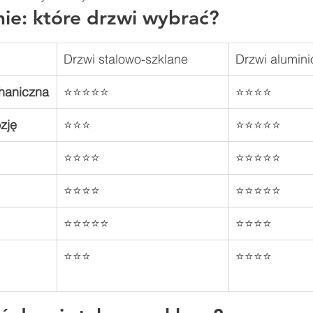
e: które drzwi wybrać?
Drzwi stalowo-szklane
Drzwi alumin
haniczna
⭐⭐⭐⭐⭐
⭐⭐⭐⭐
zję
⭐⭐⭐
⭐⭐⭐⭐⭐
⭐⭐⭐⭐
⭐⭐⭐⭐⭐
⭐⭐⭐⭐
⭐⭐⭐⭐⭐
⭐⭐⭐⭐⭐
⭐⭐⭐⭐
⭐⭐⭐
⭐⭐⭐⭐