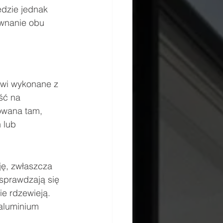
dzie jednak 
wnanie obu 
zwi wykonane z 
ść na 
sowana tam, 
 lub 
ję, zwłaszcza 
sprawdzają się 
ie rdzewieją.
aluminium 