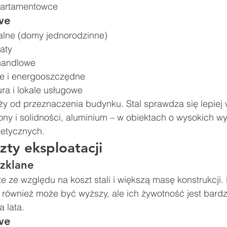
artamentowce
we
alne (domy jednorodzinne)
aty
 handlowe
e i energooszczędne
a i lokale usługowe
y od przeznaczenia budynku. Stal sprawdza się lepiej 
y i solidności, aluminium – w obiektach o wysokich 
getycznych.
zty eksploatacji
szklane
 ze względu na koszt stali i większą masę konstrukcji. 
 również może być wyższy, ale ich żywotność jest bardz
a lata.
we