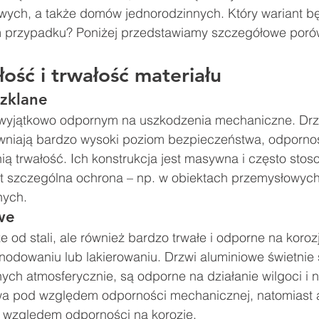
wych, a także domów jednorodzinnych. Który wariant bę
m przypadku? Poniżej przedstawiamy szczegółowe poró
ość i trwałość materiału
szklane
m wyjątkowo odpornym na uszkodzenia mechaniczne. Dr
wniają bardzo wysoki poziom bezpieczeństwa, odporno
nią trwałość. Ich konstrukcja jest masywna i często sto
 szczególna ochrona – np. w obiektach przemysłowych
nych.
we
ze od stali, ale również bardzo trwałe i odporne na koroz
odowaniu lub lakierowaniu. Drzwi aluminiowe świetnie 
ch atmosferycznie, są odporne na działanie wilgoci i n
wa pod względem odporności mechanicznej, natomiast 
 względem odporności na korozję.