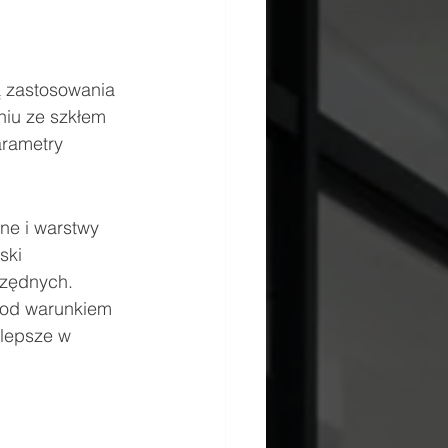
ą zastosowania 
niu ze szkłem 
rametry 
ne i warstwy 
ski 
czędnych.
pod warunkiem 
lepsze w 